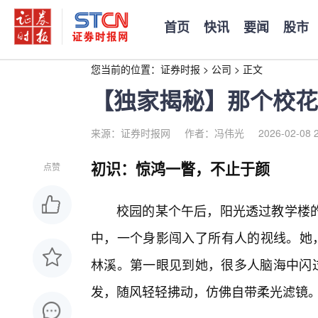
首页
快讯
要闻
股市
您当前的位置：
证券时报
>
公司
>
正文
【独家揭秘】那个校花
来源：证券时报网
作者：冯伟光
2026-02-08 
初识：惊鸿一瞥，不止于颜
点赞
校园的某个午后，阳光透过教学楼的
中，一个身影闯入了所有人的视线。她，
林溪。第一眼见到她，很多人脑海中闪过
发，随风轻轻拂动，仿佛自带柔光滤镜