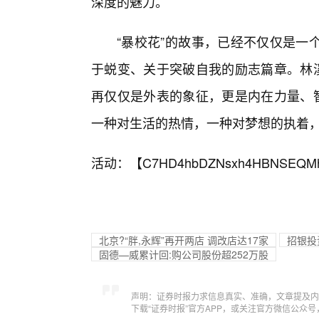
深度的魅力。
“暴校花”的故事，已经不仅仅是一
于蜕变、关于突破自我的励志篇章。林溪
再仅仅是外表的象征，更是内在力量、智
一种对生活的热情，一种对梦想的执着
活动：【
C7HD4hbDZNsxh4HBNSEQM
北京?“胖,永辉”再开两店 调改店达17家
招银投
固德—威累计回:购公司股份超252万股
声明：证券时报力求信息真实、准确，文章提及内
下载“证券时报”官方APP，或关注官方微信公众